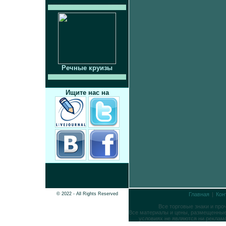
Речные круизы
Ищите нас на
© 2022 - All Rights Reserved
Главная
|
Кон
Все торговые знаки и пр
Все материалы и цены, размещенные 
условиях не являются ни реклам