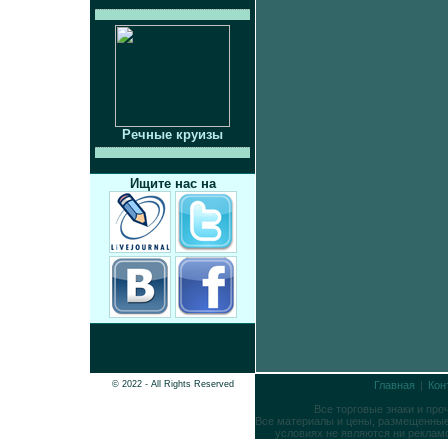
Речные круизы
Ищите нас на
© 2022 - All Rights Reserved
Главная
|
Кон
Все торговые знаки и пр
Все материалы и цены, размещенные 
условиях не являются ни реклам