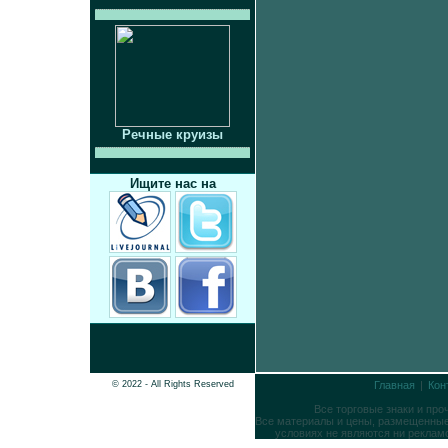
Речные круизы
Ищите нас на
© 2022 - All Rights Reserved
Главная
|
Кон
Все торговые знаки и пр
Все материалы и цены, размещенные 
условиях не являются ни реклам