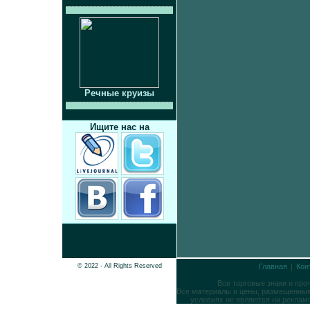
Речные круизы
Ищите нас на
© 2022 - All Rights Reserved
Главная
|
Кон
Все торговые знаки и пр
Все материалы и цены, размещенные 
условиях не являются ни реклам