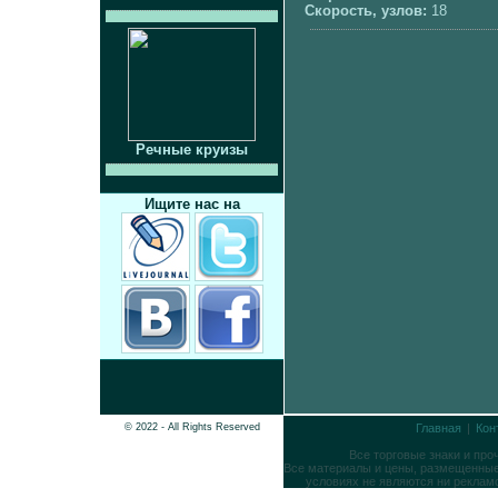
Скорость, узлов:
18
Речные круизы
Ищите нас на
© 2022 - All Rights Reserved
Главная
|
Кон
Все торговые знаки и пр
Все материалы и цены, размещенные 
условиях не являются ни реклам