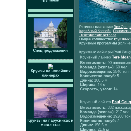
группами
Регионы плавания:
Все Сред
Карибский бассейн
,
Панамский
Экзотические острова
,
Общее количество:
круизных
Круизные программы
(количе
Спецпредложения
Круизные лайнеры Paul Gaugu
Круизный лайнер
Tere Moan
Вместимость:
90 пассажир
Команда (экипаж):
60 чел.
Круизы на новейших
Водоизмещение:
3540 тонн
лайнерах
Количество палуб:
5
Длина:
100.5 м
Ширина:
14 м
Скорость, узлов:
14
Круизный лайнер
Paul Gaug
Вместимость:
332 пассажи
Команда (экипаж):
217 чел.
Водоизмещение:
19200 тон
Круизы на парусниках и
Количество палуб:
7
мега-яхтах
Длина:
156.5 м
Ширина:
21.6 м