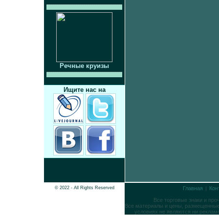
Речные круизы
Ищите нас на
© 2022 - All Rights Reserved
Главная
|
Кон
Все торговые знаки и пр
Все материалы и цены, размещенные 
условиях не являются ни реклам