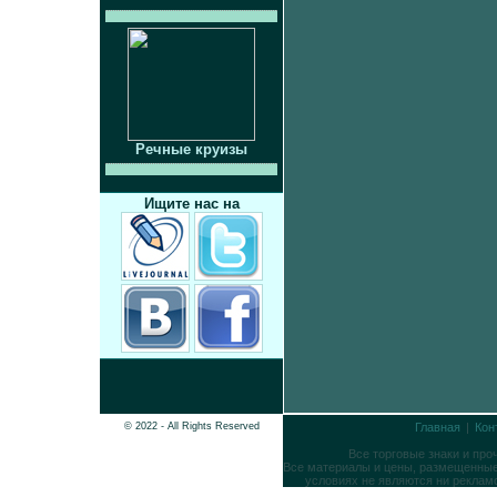
Речные круизы
Ищите нас на
© 2022 - All Rights Reserved
Главная
|
Кон
Все торговые знаки и пр
Все материалы и цены, размещенные 
условиях не являются ни реклам