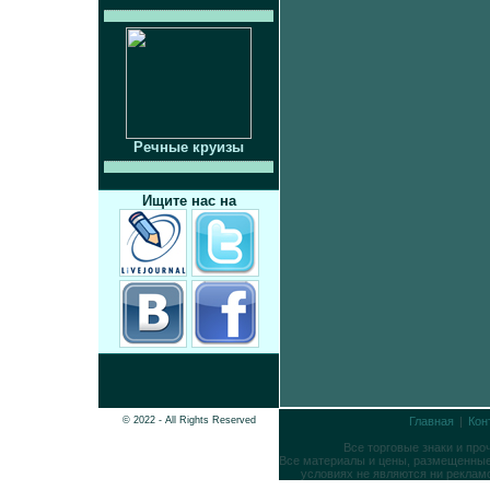
Речные круизы
Ищите нас на
© 2022 - All Rights Reserved
Главная
|
Кон
Все торговые знаки и пр
Все материалы и цены, размещенные 
условиях не являются ни реклам