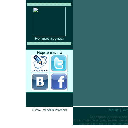
Речные круизы
Ищите нас на
© 2022 - All Rights Reserved
Главная
|
Кон
Все торговые знаки и пр
Все материалы и цены, размещенные 
условиях не являются ни реклам